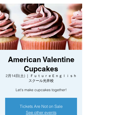
American Valentine
Cupcakes
2月14日(土)
  |  
ＦｕｔｕｒｅＥｎｇｌｉｓｈ
スクール光井校
Let's make cupcakes together!
Tickets Are Not on Sale
See other events