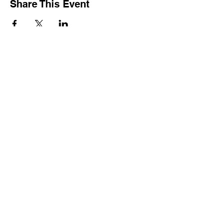
Share This Event
Tel:
(0833)71-8095
Email:
home@futureenglish.jp
Address
本部：山口県光市浅江３−１９
−５
℡ ０８３３−７１−８０９５