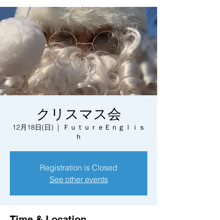
クリスマス会
12月18日(日)
  |  
ＦｕｔｕｒｅＥｎｇｌｉｓ
ｈ
Registration is Closed
See other events
Time & Location