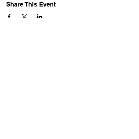
Share This Event
Tel:
(0833)71-8095
Email:
home@futureenglish.jp
Address
本部：山口県光市浅江３−１９
−５
℡ ０８３３−７１−８０９５