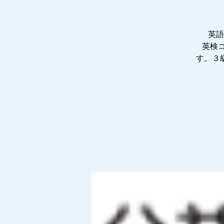
英語
英検
す。３