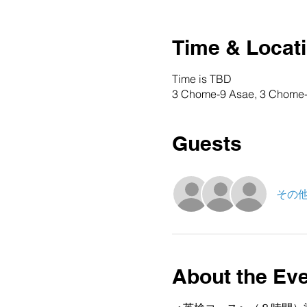
Time & Locat
Time is TBD
3 Chome-9 Asae, 3 Chome-9
Guests
その他
About the Ev