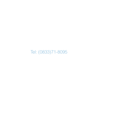
Tel:
(0833)71-8095
Email:
home@futureenglish.jp
Address
本部：山口県光市浅江３−１９
−５
℡ ０８３３−７１−８０９５